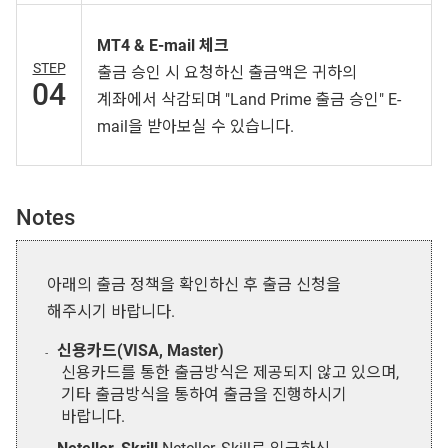
MT4 & E-mail 체크
STEP
출금 승인 시 요청하신 출금액은 귀하의
04
계좌에서 삭감되며 "Land Prime 출금 승인" E-
mail을 받아보실 수 있습니다.
Notes
아래의 출금 정책을 확인하신 후 출금 신청을
해주시기 바랍니다.
신용카드(VISA, Master)
신용카드를 통한 출금방식은 제공되지 않고 있으며,
기타 출금방식을 통하여 출금을 진행하시기
바랍니다.