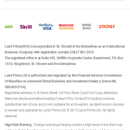
Land Prime(SVG) is incorporated in St. Vincent & the Grenadines as an International
Business Company with registration number 23627 IBC 2016
The registered office is at Suite 305, Griffith Corporate Centre, Beachmont, P.O. Box
1510, Kingstown, St. Vincent and the Grenadines.
Land Prime Ltd is authorized and regulated by the Financial Services Commission
of Mauritius as a licensed Global Business and Investment Dealer (License No.
GB24203734).
Registered address: 6 St Denis Street 1st Floor River Court Port Lous, Mauritius
Read risk disclosure before trading Forex/CFDs. Forex/CFD trading involves
substantial risk of loss and is not suitable for all investors. landprime.com domain
is owned and operated by Land Prime Ltd. © 2013 Land Prime Ltd. All rights
reserved.
High Risk Warning
: Foreign exchange trading carries a high level of risk that may