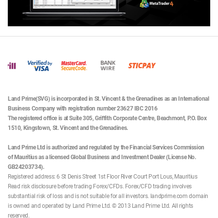
Land Prime(SVG) is incorporated in St. Vincent & the Grenadines as an International
Business Company with registration number 23627 IBC 2016
The registered office is at Suite 305, Griffith Corporate Centre, Beachmont, P.O. Box
1510, Kingstown, St. Vincent and the Grenadines.
Land Prime Ltd is authorized and regulated by the Financial Services Commission
of Mauritius as a licensed Global Business and Investment Dealer (License No.
GB24203734).
Registered address: 6 St Denis Street 1st Floor River Court Port Lous, Mauritius
Read risk disclosure before trading Forex/CFDs. Forex/CFD trading involves
substantial risk of loss and is not suitable for all investors. landprime.com domain
is owned and operated by Land Prime Ltd. © 2013 Land Prime Ltd. All rights
reserved.