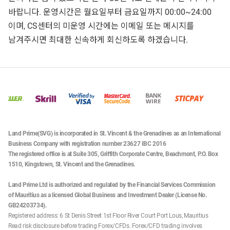
바랍니다. 운영시간은 월요일부터 금요일까지 00:00~24:00
이며, CS센터의 미운영 시간에는 이메일 또는 메시지를
남겨주시면 최대한 신속하게 회신하도록 하겠습니다.
Land Prime(SVG) is incorporated in St. Vincent & the Grenadines as an International
Business Company with registration number 23627 IBC 2016
The registered office is at Suite 305, Griffith Corporate Centre, Beachmont, P.O. Box
1510, Kingstown, St. Vincent and the Grenadines.
Land Prime Ltd is authorized and regulated by the Financial Services Commission
of Mauritius as a licensed Global Business and Investment Dealer (License No.
GB24203734).
Registered address: 6 St Denis Street 1st Floor River Court Port Lous, Mauritius
Read risk disclosure before trading Forex/CFDs. Forex/CFD trading involves