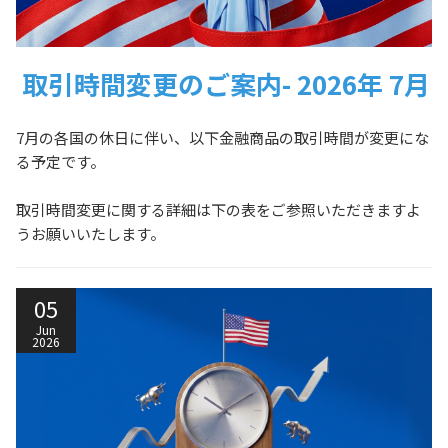
取引時間変更のご案内- 2026年 7月
7月の各国の休日に伴い、以下金融商品の取引時間が変更にな
る予定です。
取引時間変更に関する詳細は下の表をご参照いただきますよ
うお願いいたします。
05
Jun
Date
Products Affected
Trading Hour
2026
01/07/2026
Hong Kong 50
Closed
Date
Products Affected
Trading Hour