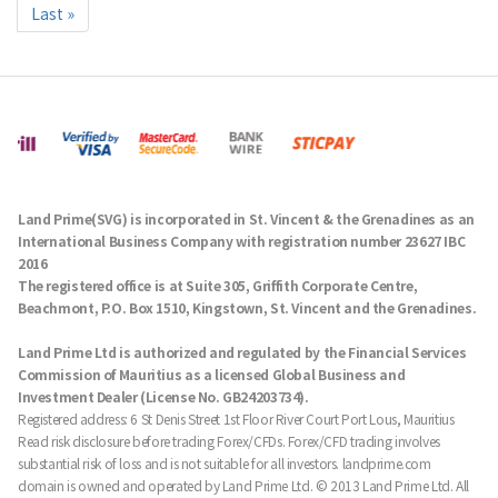
Last »
Date
Products Affected
Trading Hour
全ての時間は英国(BST)時間基準です。影響を受ける商品のみ表示され
ます。
Europe 50, Germany
23/12/2025
23:00 Mon - 21:00 Tue
40
Date
Products Affected
Trading Hour
Europe 50, Germany
24/12/2025
Closed
40
Land Prime(SVG) is incorporated in St. Vincent & the Grenadines as an
International Business Company with registration number 23627 IBC
24/12/2025
Gold, Silver
23:00 Tue - 18:45 Wed
2016
The registered office is at Suite 305, Griffith Corporate Centre,
24/12/2025
UK Brent
01:00 - 18:30
Beachmont, P.O. Box 1510, Kingstown, St. Vincent and the Grenadines.
US Crude, US Natural
24/12/2025
23:00 Tue - 18:30 Wed
Land Prime Ltd is authorized and regulated by the Financial Services
Gas
Commission of Mauritius as a licensed Global Business and
Investment Dealer (License No. GB24203734).
24/12/2025
Spain 35
07:00 – 13:00
Registered address: 6 St Denis Street 1st Floor River Court Port Lous, Mauritius
Read risk disclosure before trading Forex/CFDs. Forex/CFD trading involves
Japan 225, Wall Street
substantial risk of loss and is not suitable for all investors. landprime.com
24/12/2025
30, US SPX 500, US
23:00 Tue - 18:15 Wed
domain is owned and operated by Land Prime Ltd. © 2013 Land Prime Ltd. All