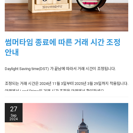
US Tech 100, Wall
28/11/2024
Street 30, US SPX
23:00 Wed - 18:00 Thu
Date
Products Affected
Trading Hours
500, Japan 225
Europe 50, Germany
Date
Products Affected
Trading Hours
30, France 40, Hong
26/12/2024
Closed
Kong 50, UK 100,
29/11/2024
Australia 200
22:50 Thu - 21:00 Fri
Spain 35
썸머타임 종료에 따른 거래 시간 조정
Europe 50, France 40,
Date
Products Affected
Trading Hours
안내
29/11/2024
Germany 30 Hong
23:00 Thu - 21:00 Fri
Kong 50, UK 100
27/12/2024
UK 100
01:00 - 22:00
Daylight Saving time(DST) 가 끝남에 따라서 거래 시간이 조정됩니다.
29/11/2024
UK Brent
01:00 - 18:30
27/12/2024
Hong Kong 50
01:15 - 22:00
US Crude, US Natural
조정되는 거래 시간은 2024년 11월 3일부터 2025년 3월 29일까지 적용됩니다.
27/12/2024
France 40
07:00 - 22:00
29/11/2024
23:00 Thu - 18:30 Fri
Gas
아래에서 Land Prime의 거래 시간 조정을 아래에서 확인하세요.
27/12/2024
Europe 50, Germany 30
00:15 - 22:00
29/11/2024
Gold, Gold Mini, Silver
23:00 Thu - 19:45 Fri
27
27/12/2024
Australia 200
22:50 Thu - 22:00 Fri
US Tech 100, Wall
Sep
29/11/2024
Street 30, US SPX
23:00 Thu - 18:15 Fri
2024
Date
Products Affected
Trading Hours
500, Japan 225
Products Affected
Trading Hours
30/12/2024
Europe 50, Germany 30
23:00 Sun - 21:00 Mon
모든 시간은 영국(BST) 시간을 기준으로 합니다. 영향을 받는