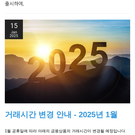
출시하여,
02/05/2025
France 40
07:00 - 22:00
이를 통해 고객님께 더욱 다양한 투자 옵션을 제공해 드릴 수
Europe 50, Germany
있게 되었습니다.
02/05/2025
01:15 - 22:00
15
30
Jan
2025
모든 시간은 영국(BST) 시간을 기준으로 합니다. 영향을 받는 금융상품만
표시되었습니다.
USD/KRW 상품의 주요 장점
◾양방향 거래 가능 – 환율 상승 시뿐만 아니라 하락
시에도 수익 창출 기회 제공
◾시장 변동성 활용 – 다양한 시장 상황에서 투자 기회
극대화
거래시간 변경 안내 - 2025년 1월
USD/KRW 상품 거래 고객을 위한
특별한 혜택
1월 공휴일에 따라 아래의 금융상품의 거래시간이 변경될 예정입니다.