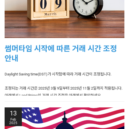
korea.support@landprime.com로 문의 바랍니다.
Date
Products Affected
Trading Hour
감사합니다.
07/04/2025
Hong Kong 50
01:15 - 19:00
Land Prime
Date
Products Affected
Trading Hour
Europe 50, Germany
17/04/2025
23:00 Wed - 21:00 Thu
30, UK 100, France 40
썸머타임 시작에 따른 거래 시간 조정
17/04/2025
Hong Kong 50
23:00 Wed - 20:00 Thu
안내
17/04/2025
Australia 200
23:00 Wed - 15:00 Thu
Daylight Saving time(DST)가 시작함에 따라 거래 시간이 조정됩니다.
Date
Products Affected
Trading Hour
조정되는 거래 시간은 2025년 3월 9일부터 2025년 11월 2일까지 적용됩니다.
Australia 200, Hong
아래에서 Land Prime의 거래 시간 조정을 아래에서 확인하세요.
Kong 50, Europe 50,
Germany 30, UK 100,
France 40,
13
US SPX 500, Wall
18/04/2025
Street 30, US Tech
Closed
Feb
2025
100, Japan 225,
Spain
Products Affected
Trading Hours
35,