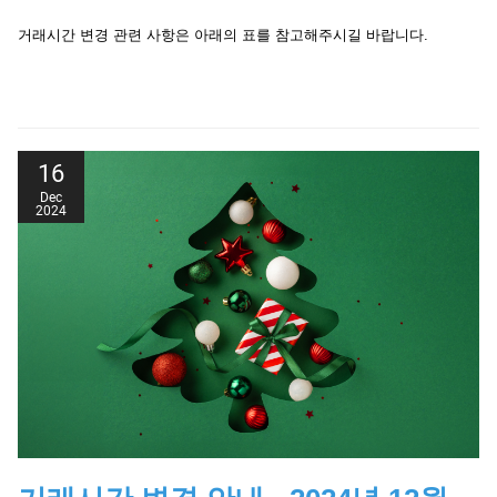
1️⃣ USD/KRW 상품을 거래하시는 고객분들께 추첨을
거래시간 변경 관련 사항은 아래의 표를 참고해주시길 바랍니다.
통해
스타벅스 아메리카노 기프티콘
을 드립니다.
◾기간 : 2월 한달 간
◾대상 : USD/KRW 상품 거래 고객
Date
Products Affected
Trading Hours
16
◾경품 : 스타벅스 아메리카노 기프티콘 (10분)
Wall Street 30, US
Dec
09/01/2025
23:00 Wed - 14:30 Thu
SPX 500, US Tech 100
2024
2️⃣
초기 투자자를 위한 특별 보너스 혜택
Date
Products Affected
Trading Hours
◾문의 :
korea.support@landprime.com
Wall Street 30, US
20/01/2025
SPX 500, US Tech
23:00 Sun - 18:00 Mon
회원 가입하기
로그인하기
100, Japan 225
20/01/2025
Gold, Gold Mini, Silver
23:00 Sun - 19:30 Mon
새로운 투자 기회를 놓치지 마시고,
US Crude Oil, US
20/01/2025
23:00 Sun - 19:15 Mon
Natural Gas
USDKRW 상품을 활용하여 더욱 스마트한 투자 전략을 경험해
보세요!
20/01/2025
UK Brent
01:00 - 19:15