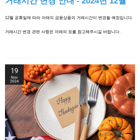
거래시간 변경 안내 - 2024년 12월
Date
Products Affected
Trading Hours
12월 공휴일에 따라 아래의 금융상품의 거래시간이 변경될 예정입니다.
감사합니다.
24/01/2025
Australia 200
23:00 Thu - 21:00 Fri
거래시간 변경 관련 사항은 아래의 표를 참고해주시길 바랍니다.
랜드프라임.
Date
Products Affected
Trading Hours
27/01/2025
Australia 200
06:10 - 22:00
Date
Products Affected
Trading Hours
19
Date
Products Affected
Trading Hours
28/01/2025
Hong Kong 50
23:00 Mon - 19:00 Tue
Nov
2024
23/12/2024
Europe 50, Germany 30
23:00 Sun - 21:00 Mon
Date
Products Affected
Trading Hours
Date
Products Affected
Trading Hours
29/01/2025
Hong Kong 50
Closed
24/12/2024
Gold, Gold Mini, Silver
23:00 Mon - 18:45 Tue
Date
Products Affected
Trading Hours
24/12/2024
UK Brent
01:00 - 18:30
30/01/2025
Hong Kong 50
Closed
US Crude, US Natural
24/12/2024
23:00 Mon - 18:30 Tue
Date
Products Affected
Trading Hours
Gas