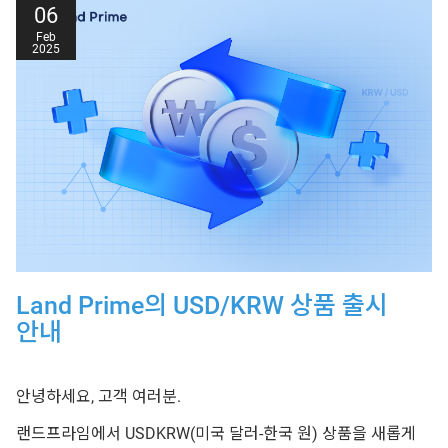
22/04/2025
Australia 200
00:50 - 22:00
06
17/02/2025
Gold, Gold Mini, Silver
23:00 Sun - 19:30 Mon
Feb
Date
Products Affected
Trading Hour
2025
17/02/2025
UK Brent
01:00 - 19:15
08:10 - 22:00
25/04/2025
Australia 200
US Crude Oil, US
17/02/2025
23:00 Sun - 19:15 Mon
Date
Products Affected
Trading Hour
Natural Gas
30/04/2025
Hong Kong 50
23:00 Tue - 20:00 Wed
Japan 225, Wall Street
17/02/2025
30, US SPX 500, USD
23:00 Sun - 18:00 Mon
Europe 50, Germany
Tech 100
30/04/2025
23:00 Tue - 21:00 Wed
30, France 40
모든 시간은 영국(BST) 시간을 기준으로 합니다. 영향을 받는 금융상품만
표시되었습니다.
Date
Products Affected
Trading Hour
Land Prime의 USD/KRW 상품 출시
Europe 50, Germany
안내
01/05/2025
30, France 40, Hong
Closed
Kong 50
Date
Products Affected
Trading Hour
안녕하세요, 고객 여러분.
02/05/2025
Hong Kong 50
02:15 - 22:00
랜드프라임에서 USDKRW(미국 달러-한국 원) 상품을 새롭게