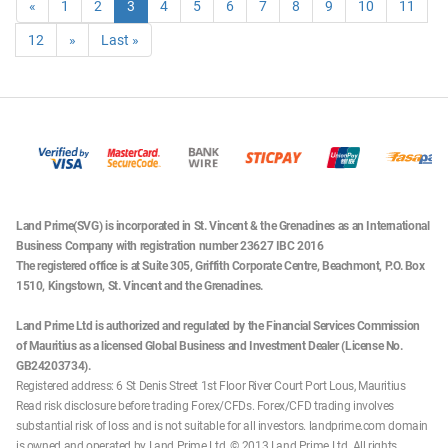
30/09/2024
HONG KONG 50
23:00 Sun - 20:00 Mon
«
1
2
3
4
5
6
7
8
9
10
11
Date
Products Affected
Trading Hours
모든 시간은 영국(BST) 시간을 기준으로 합니다. 영향을 받는 금융상품만
12
»
Last »
Date
Products Affected
Trading Hours
표시되었습니다.
02/01/2025
UK 100
01:00 - 22:00
01/10/2024
HONG KONG 50
Closed
02/01/2025
Hong Kong 50
01:15 - 22:00
Date
Products Affected
Trading Hours
02/01/2025
France 40
07:00 - 22:00
02/10/2024
HONG KONG 50
02:15 - 22:00
02/01/2025
Europe 50, Germany 30
00:15 - 22:00
Date
Products Affected
Trading Hours
Land Prime(SVG) is incorporated in St. Vincent & the Grenadines as an International
02/01/2025
Australia 200
22:60 Wed - 22:00 Thu
Business Company with registration number 23627 IBC 2016
10/10/2024
HONG KONG 50
23:00 Wed - 20:00 Thu
모든 시간은 영국(BST) 시간을 기준으로 합니다. 영향을 받는 금융상품만
The registered office is at Suite 305, Griffith Corporate Centre, Beachmont, P.O. Box
1510, Kingstown, St. Vincent and the Grenadines.
표시되었습니다.
Date
Products Affected
Trading Hours
Land Prime Ltd is authorized and regulated by the Financial Services Commission
11/10/2024
HONG KONG 50
Closed
of Mauritius as a licensed Global Business and Investment Dealer (License No.
GB24203734).
Date
Products Affected
Trading Hours
Registered address: 6 St Denis Street 1st Floor River Court Port Lous, Mauritius
Read risk disclosure before trading Forex/CFDs. Forex/CFD trading involves
12/10/2024
HONG KONG 50
02:15 - 22:00
substantial risk of loss and is not suitable for all investors. landprime.com domain
모든 시간은 영국(BST) 시간을 기준으로 합니다. 영향을 받는
is owned and operated by Land Prime Ltd. © 2013 Land Prime Ltd. All rights