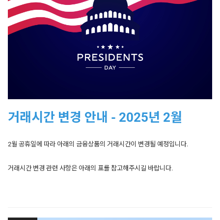
Gold, Silver, UK Brent,
21:05 Sun – 21:00 Fri
Forex
US Crude, US Natural
(except 21:00 – 21:05 daily)
Gas, US Stocks
Gold, Silver, US Crude, US Natural
22:00 Sun – 21:00 Fri
Date
Products Affected
Trading Hour
Gas
(except 21:00 - 22:00 daily)
Australia 200, Hong
UK Brent
00:00 – 21:00 (Mon – Fri)
Kong 50, Europe 50,
21/04/2025
Closed
Germany 30, UK 100,
21:50 Sun - 21:00 Fri
Australian 200
France 40, Spain 35
(except 21:00 - 21:50 daily)
거래시간 변경 안내 - 2025년 2월
Date
Products Affected
Trading Hour
Europe 50, France 40, Germany
30, Hong Kong 50,
22:00 Sun – 21:00 Fri
07:00 - 22:00
22/04/2025
France 40
Japan 225, UK 100, US SPX 500,
(except 21:00 -22:00 daily)
2월 공휴일에 따라 아래의 금융상품의 거래시간이 변경될 예정입니다.
US Tech 100, Wall Street 30
22/04/2025
UK 100
02:00 - 22:00
Spain 35
07:00 – 19:00 (Mon – Fri)
거래시간 변경 관련 사항은 아래의 표를 참고해주시길 바랍니다.
Europe 50, Germany
22/04/2025
01:15 - 22:00
30
US Stocks
13:30 - 20:00 (Mon - Fri)
모든 시간은 영국(BST) 시간을 기준으로 합니다. 영향을 받는 금융상품만
22/04/2025
Hong Kong 50
02:15 - 22:00
표시되었습니다.
Date
Products Affected
Trading Hours